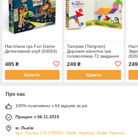
Настільна гра Fun Game
Танграм (Tangram)
Наст
Детективний клуб (54054)
Дорожня магнітна гра
Звір
головоломка 72 завдання
(826
485
249
249
₴
₴
Купити
Купити
Про нас
100% позитивних з 64 відгуків за рік
Працює з 06.11.2015
м. Львів
вул. Лугова 170 (79000), Львів, Україна, Львів, Україна