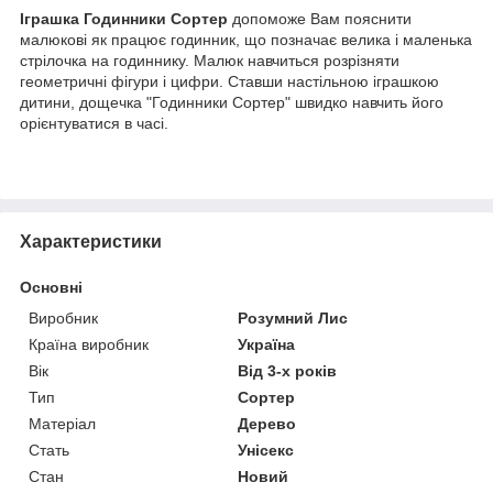
Іграшка Годинники Сортер
допоможе Вам пояснити
малюкові як працює годинник, що позначає велика і маленька
стрілочка на годиннику. Малюк навчиться розрізняти
геометричні фігури і цифри. Ставши настільною іграшкою
дитини, дощечка "Годинники Сортер" швидко навчить його
орієнтуватися в часі.
Характеристики
Основні
Виробник
Розумний Лис
Країна виробник
Україна
Вік
Від 3-х років
Тип
Сортер
Матеріал
Дерево
Стать
Унісекс
Стан
Новий