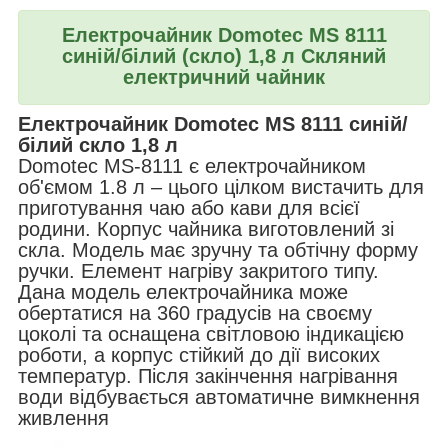
Електрочайник Domotec MS 8111
синій/білий (скло) 1,8 л
Скляний
електричний чайник
Електрочайник Domotec MS 8111 синій/
білий скло 1,8 л
Domotec MS-8111 є електрочайником
об'ємом 1.8 л – цього цілком вистачить для
приготування чаю або кави для всієї
родини. Корпус чайника виготовлений зі
скла. Модель має зручну та обтічну форму
ручки. Елемент нагріву закритого типу.
Дана модель електрочайника може
обертатися на 360 градусів на своєму
цоколі та оснащена світловою індикацією
роботи, а корпус стійкий до дії високих
температур. Після закінчення нагрівання
води відбувається автоматичне вимкнення
живлення