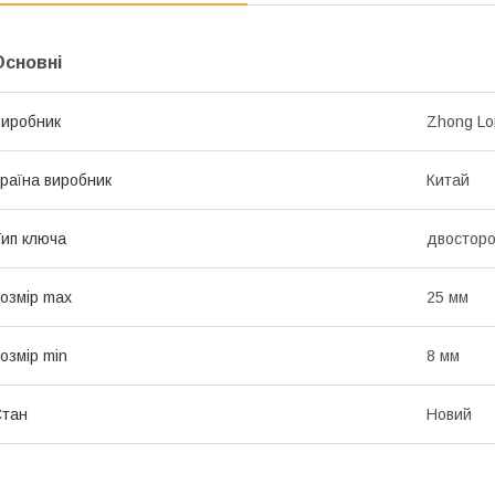
Основні
иробник
Zhong Lo
раїна виробник
Китай
ип ключа
двосторо
озмір max
25 мм
озмір min
8 мм
Стан
Новий