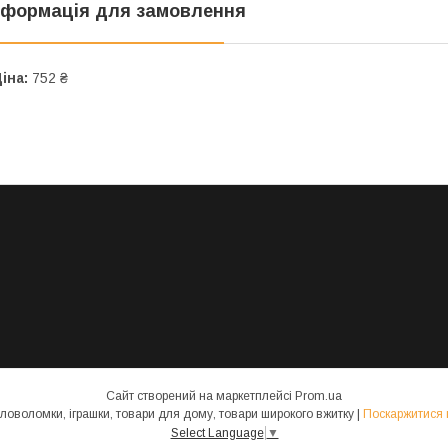
нформація для замовлення
іна:
752 ₴
Сайт створений на маркетплейсі
Prom.ua
Магазин Смарт Гейм - настільні ігри, головоломки, іграшки, товари для дому, товари широкого вжитку |
Поскаржитися 
Select Language
▼