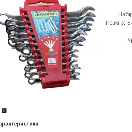
Набі
Розмір: 8
К
арактеристики