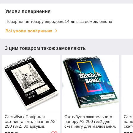
Умови повернення
Повернення товару впродовж 14 днів за домовленістю
Всі умови повернення
З цим товаром також замовляють
Скетчбук / Папір для
Скетчбук з акварельного
Скет
скетчинга і малювання А3
паперу А3 200 г\м2 для
папе
250 г\м2, 30 аркушів,
скетчингу для малювання,
скет
альбом на спіралі
альбом 50 аркушів
альб