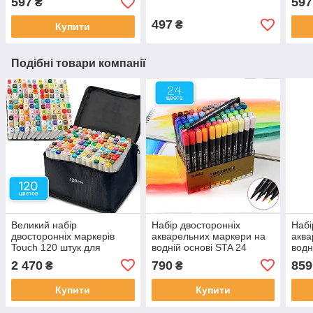
597
597
₴
(54875487)
497
₴
Купити
Подібні товари компанії
Великий набір
Набір двосторонніх
Набі
двосторонніх маркерів
акварельних маркери на
аква
Touch 120 штук для
водній основі STA 24
водн
малювання і скетчингу на
кольори (B141019) Водні
коль
2 470
790
859
₴
₴
спиртовій основі!
маркери для малювання
Купити
Купити