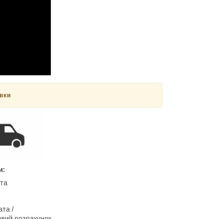
авки
и:
та
:
та /
ковий розрахунок