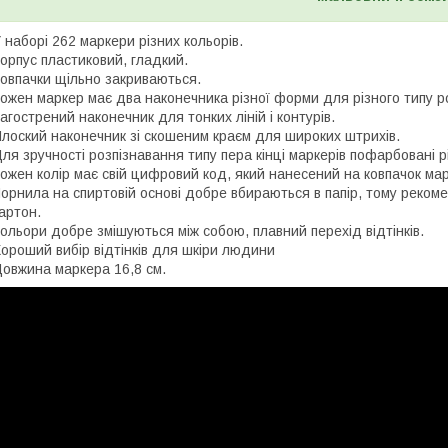
 наборі 262 маркери різних кольорів.
орпус пластиковий, гладкий.
овпачки щільно закриваються.
ожен маркер має два наконечника різної форми для різного типу ро
агострений наконечник для тонких ліній і контурів.
лоский наконечник зі скошеним краєм для широких штрихів.
ля зручності розпізнавання типу пера кінці маркерів пофарбовані 
ожен колір має свій цифровий код, який нанесений на ковпачок ма
орнила на спиртовій основі добре вбираються в папір, тому реком
артон.
ольори добре змішуються між собою, плавний перехід відтінків.
ороший вибір відтінків для шкіри людини
овжина маркера 16,8 см.