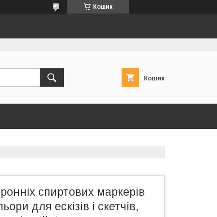
Кошик
Кошик
ронніх спиртових маркерів
ьори для ескізів і скетчів,