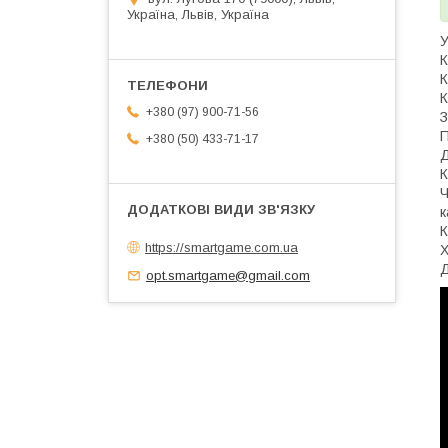
Україна, Львів, Україна
У
К
К
К
+380 (97) 900-71-56
З
П
+380 (50) 433-71-17
Д
К
Ч
к
К
https://smartgame.com.ua
Х
Д
opt.smartgame@gmail.com