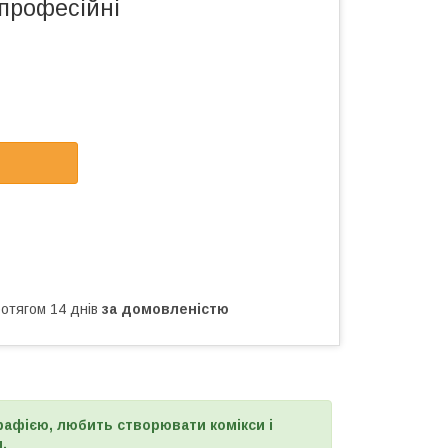
професійні
ротягом 14 днів
за домовленістю
рафією, любить створювати комікси і
.