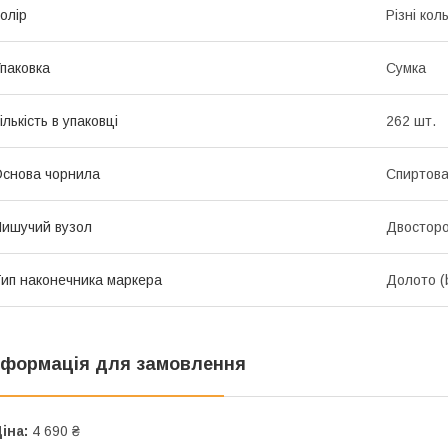
олір
Різні кол
паковка
Сумка
ількість в упаковці
262 шт.
снова чорнила
Спиртов
ишучий вузол
Двосторо
ип наконечника маркера
Долото (
нформація для замовлення
іна:
4 690 ₴