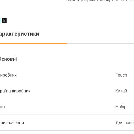
арактеристики
Основні
иробник
Touch
раїна виробник
Китай
ип
Набір
ризначення
Для папе