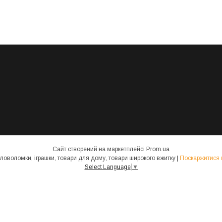
Сайт створений на маркетплейсі
Prom.ua
Магазин Смарт Гейм - настільні ігри, головоломки, іграшки, товари для дому, товари широкого вжитку |
Поскаржитися 
Select Language
▼