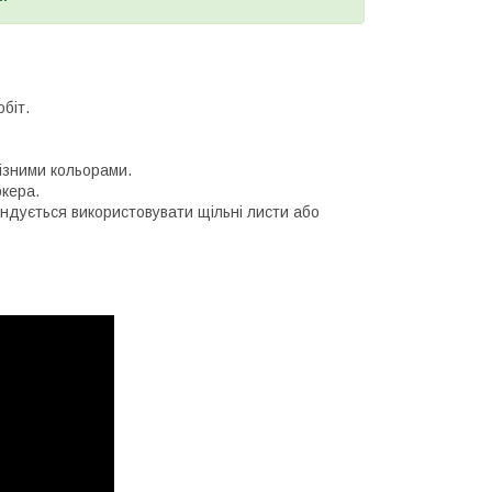
біт.
різними кольорами.
ркера.
ендується використовувати щільні листи або