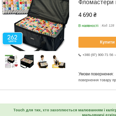
Фломастери 
4 690 ₴
В наявності
Код:
128
Купити
+380 (97) 900-71-56
повернення товару п
Touch для тих, хто захоплюється малюванням і каліг
мальовничі ескізи