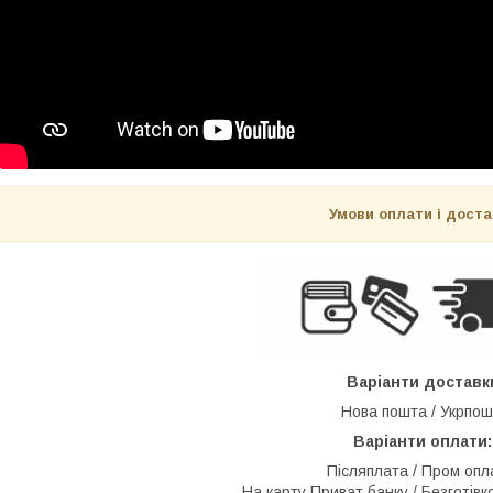
Умови оплати і дост
Варіанти доставк
Нова пошта / Укрпош
Варіанти оплати
Післяплата / Пром опла
На карту Приват банку / Безготів