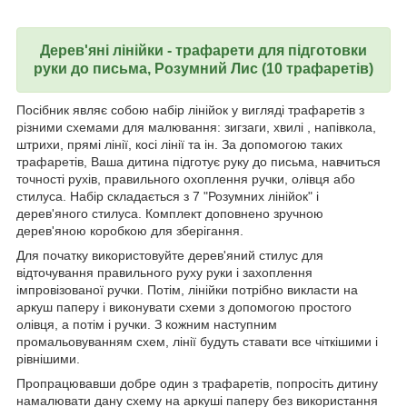
Дерев'яні лінійки - трафарети для підготовки
руки до письма, Розумний Лис (10 трафаретів)
Посібник являє собою набір лінійок у вигляді трафаретів з
різними схемами для малювання: зигзаги, хвилі , напівкола,
штрихи, прямі лінії, косі лінії та ін. За допомогою таких
трафаретів, Ваша дитина підготує руку до письма, навчиться
точності рухів, правильного охоплення ручки, олівця або
стилуса. Набір складається з 7 "Розумних лінійок" і
дерев'яного стилуса. Комплект доповнено зручною
дерев'яною коробкою для зберігання.
Для початку використовуйте дерев'яний стилус для
відточування правильного руху руки і захоплення
імпровізованої ручки. Потім, лінійки потрібно викласти на
аркуш паперу і виконувати схеми з допомогою простого
олівця, а потім і ручки. З кожним наступним
промальовуванням схем, лінії будуть ставати все чіткішими і
рівнішими.
Пропрацювавши добре один з трафаретів, попросіть дитину
намалювати дану схему на аркуші паперу без використання