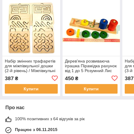
Набір змінних трафаретів
Дерев'яна розвиваюча
Набі
для міжпівкульної дошки
іграшка Пірамідка рахунок
для 
(2-й рівень) / Міжпівкульні
від 1 до 5 Розумний Лис
(3-й
трафарети Розумний Лис
(90002)
траф
387
450
387
₴
₴
90112
901
Купити
Купити
Про нас
100% позитивних з 64 відгуків за рік
Працює з 06.11.2015