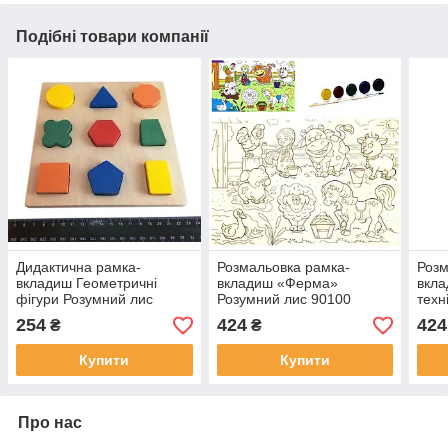
Подібні товари компанії
Дидактична рамка-
Розмальовка рамка-
Розм
вкладиш Геометричні
вкладиш «Ферма»
вкла
фігури Розумний лис
Розумний лис 90100
техн
(90074)
901
254
424
424
₴
₴
Купити
Купити
Про нас