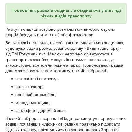
Повноцінна рамка-вкладиш з вкладишами у вигляді
різних видів транспорту
Рамку і вкладиші потрібно розмалювати використовуючи
фарби (входять в комплект) або фломастери.
Бешкетник і непосида, в особі вашого синочка чи хрещеника,
буде дуже радий розмальовці-вкладишу «Види транспорту»
від ТМ Розумний лис. Малюки непогано орієнтуються в
транспортних засобах, можуть безпомилково сказати, де
використовується той чи інший апарат. Пропонована іграшка
допоможе розмалювати картинку, на якій зображені:
вантажівка і самоскид;
літак і трактор;
легковий автомобіль;
мопед і мотоцикл;
світлофор і дорожній знак.
Цікавий набір для творчості «Види транспорту» порадує юних
водіїв і початківців художників. Уміння правильно підбирати
відтінки кольору, орієнтуючись на запропонований зразок і