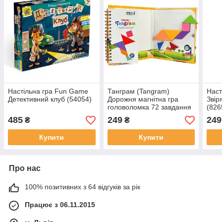
Настільна гра Fun Game
Танграм (Tangram)
Наст
Детективний клуб (54054)
Дорожня магнітна гра
Звір
головоломка 72 завдання
(826
485
249
249
₴
₴
Купити
Купити
Про нас
100% позитивних з 64 відгуків за рік
Працює з 06.11.2015