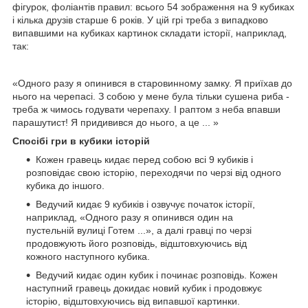
фігурок, фоліантів правил: всього 54 зображення на 9 кубиках
і кілька друзів старше 6 років. У цій грі треба з випадково
випавшими на кубиках картинок складати історії, наприклад,
так:
«Одного разу я опинився в старовинному замку. Я приїхав до
нього на черепасі. З собою у мене була тільки сушена риба -
треба ж чимось годувати черепаху. І раптом з неба впавши
парашутист! Я придивився до нього, а це ... »
Спосібі гри в кубики історій
Кожен гравець кидає перед собою всі 9 кубиків і
розповідає свою історію, переходячи по черзі від одного
кубика до іншого.
Ведучий кидає 9 кубиків і озвучує початок історії,
наприклад, «Одного разу я опинився один на
пустельній вулиці Готем ...», а далі гравці по черзі
продовжують його розповідь, відштовхуючись від
кожного наступного кубика.
Ведучий кидає один кубик і починає розповідь. Кожен
наступний гравець докидає новий кубик і продовжує
історію, відштовхуючись від випавшої картинки.